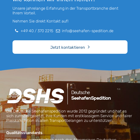
Unsere jahrelange Erfahrung in der Transportbranche dient
Ihrem Vorteil.
Nehmen Sie direkt Kontakt auf!
+49 40 / 370 2215
info@seehafen-spedition.de
Jetzt kontaktieren
Die Deutsche Seehafenspedition wurde 2012 gegründet und hat es
sich zum Ziel gesetzt, Ihre Kunden mit erstklassigem Service und fairer
Preiskalkulation in allen Transportbelangen zu unterstützen.
Qualitätsstandards
Wir arbeiten ausschließlich nach den Allgemeinen Deutschen