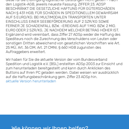
den Logistik-AGB, jeweils neueste Fassung. ZIFFER 23. ADSP
BESCHRÄNKT DIE GESETZLICHE HAFTUNG FÜR GÜTERSCHÄDEN
NACH § 431 HGB, FÜR SCHÄDEN IN SPEDITIONELLEM GEWAHRSAM
AUF 5 EURO/KG; BEI MULTIMODALEN TRANSPORTEN UNTER
EINSCHLUSS EINER SEEBEFÖRDERUNG AUF 2 SZR/KG SOWIE
FERNER JE SCHADENFALL BZW. –EREIGNIS AUF 1 MIO. BZW. 2 MIO.
EURO ODER 2 SZR/KG, JE NACHDEM WELCHER BETRAG HÖHER IST.
Ergänzend wird vereinbart, dass Ziffer 27 ADSp weder die Haftung des
Spediteurs noch die Zurechnung des Verschuldens von Leuten oder
sonstigen Dritten abweichend von gesetzlichen Vorschriften wie Art.
25 MÜ, Art. 36 CIM, Art. 21 CMNI, § 660 HGB zugunsten des
Auftraggebers erweitert.
Wir haben für Sie die aktuelle Version der vom Bundesverband
Spedition und Logistik e.V. (BSL) erstellten ADSp 2003 zur Einsicht und
zum herunterladen bereitgestellt und kann durch Anklicken des
Buttons auf Ihren PC geladen werden. Dabei weisen wir ausdrücklich
auf die Haftungsbeschränkung gem. Ziffer 23 ADSp hin.
aktuelle Version herunterladen
Wie können wir Ihnen helfen?