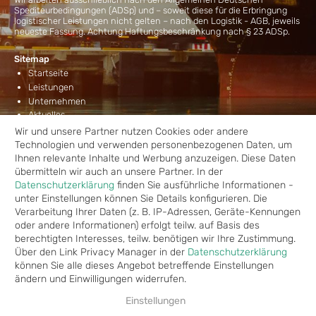
Spediteurbedingungen (ADSp) und – soweit diese für die Erbringung
logistischer Leistungen nicht gelten – nach den Logistik - AGB, jeweils
neueste Fassung. Achtung Haftungsbeschränkung nach § 23 ADSp.
Sitemap
Startseite
Leistungen
Unternehmen
Aktuelles
Kontakt
Wir und unsere Partner nutzen Cookies oder andere
Technologien und verwenden personenbezogenen Daten, um
Leistungen
Ihnen relevante Inhalte und Werbung anzuzeigen. Diese Daten
Seefracht
übermitteln wir auch an unsere Partner. In der
Luftfracht
Datenschutzerklärung
finden Sie ausführliche Informationen -
Landtransporte
unter Einstellungen können Sie Details konfigurieren. Die
Lagerung
Verarbeitung Ihrer Daten (z. B. IP-Adressen, Geräte-Kennungen
Projekte
oder andere Informationen) erfolgt teilw. auf Basis des
Verzollung
berechtigten Interesses, teilw. benötigen wir Ihre Zustimmung.
Über den Link Privacy Manager in der
Datenschutzerklärung
können Sie alle dieses Angebot betreffende Einstellungen
ändern und Einwilligungen widerrufen.
Einstellungen
© 2026 Deutsche Seehafenspedtion GmbH - Alle Rechte vorbehalten - Design &