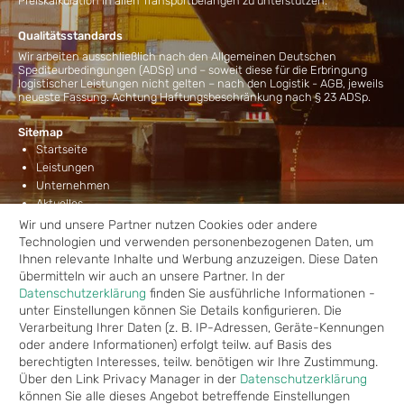
Preiskalkulation in allen Transportbelangen zu unterstützen.
Qualitätsstandards
Wir arbeiten ausschließlich nach den Allgemeinen Deutschen
Spediteurbedingungen (ADSp) und – soweit diese für die Erbringung
logistischer Leistungen nicht gelten – nach den Logistik - AGB, jeweils
neueste Fassung. Achtung Haftungsbeschränkung nach § 23 ADSp.
Sitemap
Startseite
Leistungen
Unternehmen
Aktuelles
Kontakt
Wir und unsere Partner nutzen Cookies oder andere
Technologien und verwenden personenbezogenen Daten, um
Leistungen
Ihnen relevante Inhalte und Werbung anzuzeigen. Diese Daten
Seefracht
übermitteln wir auch an unsere Partner. In der
Luftfracht
Datenschutzerklärung
finden Sie ausführliche Informationen -
Landtransporte
unter Einstellungen können Sie Details konfigurieren. Die
Lagerung
Verarbeitung Ihrer Daten (z. B. IP-Adressen, Geräte-Kennungen
Projekte
oder andere Informationen) erfolgt teilw. auf Basis des
Verzollung
berechtigten Interesses, teilw. benötigen wir Ihre Zustimmung.
Über den Link Privacy Manager in der
Datenschutzerklärung
können Sie alle dieses Angebot betreffende Einstellungen